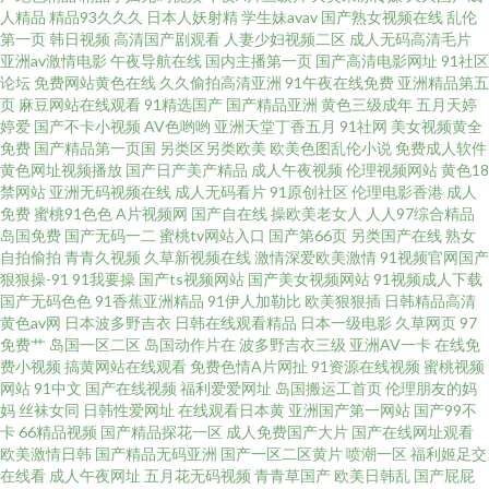
豆91 伊人成人在线视频 国产人妖另类 三级黄色白丝网站 avav岛国 老湿影院
人精品
精品93久久久
日本人妖射精
学生妹avav
国产熟女视频在线
乱伦
第一页
韩日视频
高清国产剧观看
人妻少妇视频二区
成人无码高清毛片
亚洲av激情电影
午夜导航在线
国内主播第一页
国产高清电影网址
91社区
色avv 亚洲深爱激情 大香蕉自拍网 青娱乐福利视频 91视频 狠色色av 天天射
论坛
免费网站黄色在线
久久偷拍高清亚洲
91午夜在线免费
亚洲精品第五
页
麻豆网站在线观看
91精选国产
国产精品亚洲
黄色三级成年
五月天婷
夜夜操 超碰碰人人操 欧美桃色网 91福利在线观看 韩国aa在线播放 东京热AV
婷爱
国产不卡小视频
AV色哟哟
亚洲天堂丁香五月
91社网
美女视频黄全
免费
国产精品第一页国
另类区另类欧美
欧美色图乱伦小说
免费成人软件
黄色网址视频播放
国产日产美产精品
成人午夜视频
伦理视频网站
黄色18
综合网 www欧美日 欧美下一篇28P 91破解网官网 九九伊人av 中日韩三级片
禁网站
亚洲无码视频在线
成人无码看片
91原创社区
伦理电影香港
成人
免费
蜜桃91色色
A片视频网
国产自在线
操欧美老女人
人人97综合精品
国产天天操天天爽 五月天综合网 超碰性爱 欧美性爱一二三区 91青青艹 后入
岛国免费
国产无码一二
蜜桃tv网站入口
国产第66页
另类国产在线
熟女
自拍偷拍
青青久视频
久草新视频在线
激情深爱欧美激情
91视频官网国产
狠狠操-91
91我要操
国产ts视频网站
国产美女视频网站
91视频成人下载
美女的网站 五月停停影院 国产日日爱 无码专区天天干 大香蕉精品国 青娱乐
国产无码色色
91香蕉亚洲精品
91伊人加勒比
欧美狠狠插
日韩精品高清
黄色av网
日本波多野吉衣
日韩在线观看精品
日本一级电影
久草网页
97
青草91 91食品免費看 极品色导航 性爱激情网 福利社视频 日本偷拍五区 91综
免费艹
岛国一区二区
岛国动作片在
波多野吉衣三级
亚洲AV一卡
在线免
费小视频
搞黄网站在线观看
免费色情A片网扯
91资源在线视频
蜜桃视频
网站
91中文
国产在线视频
福利爱爱网址
岛国搬运工首页
伦理朋友的妈
合色图 伦理片儿 91超碰人人干 狠狠退福利视频 午夜成人av剧场 成人美女免
妈
丝袜女同
日韩性爱网址
在线观看日本黄
亚洲国产第一网站
国产99不
卡
66精品视频
国产精品探花一区
成人免费国产大片
国产在线网址观看
费黄色 青娱乐老司机77 91偷拍超碰 久草资源福利战 亚洲卡一 国产黑料zcm
欧美激情日韩
国产精品无码亚洲
国产一区二区黄片
喷潮一区
福利姬足交
在线看
成人午夜网址
五月花无码视频
青青草国产
欧美日韩乱
国产屁屁