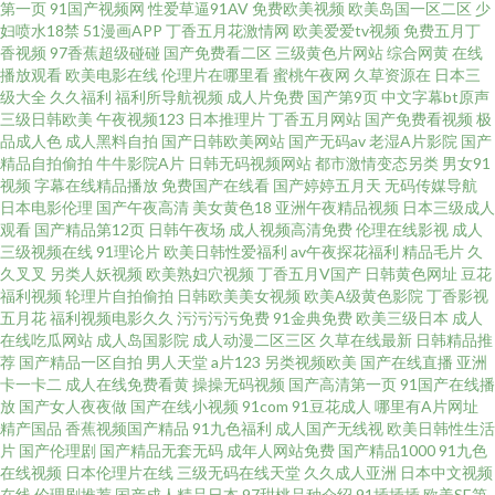
第一页
91国产视频网
性爱草逼91AV
免费欧美视频
欧美岛国一区二区
少
三级午夜影院 俺去五月官网站 欧美狼友91 www高清无码 青娱乐盛视久久 韩
妇喷水18禁
51漫画APP
丁香五月花激情网
欧美爱爱tv视频
免费五月丁
香视频
97香蕉超级碰碰
国产免费看二区
三级黄色片网站
综合网黄
在线
国色视频区 2026国产超碰 激情东京热 亚洲三级性爱 久久人妻在线观看 福利
播放观看
欧美电影在线
伦理片在哪里看
蜜桃午夜网
久草资源在
日本三
级大全
久久福利
福利所导航视频
成人片免费
国产第9页
中文字幕bt原声
三级日韩欧美
午夜视频123
日本推理片
丁香五月网站
国产免费看视频
极
社老司机91 日韩乱奸精品 变态另类国产精品 日韩三级啪啪 www青艹 五月花
品成人色
成人黑料自拍
国产日韩欧美网站
国产无码av
老湿A片影院
国产
精品自拍偷拍
牛牛影院A片
日韩无码视频网站
都市激情变态另类
男女91
成人网 韩国精品一二三 91在线免费视频 欧美做爱直播 国产操碰 宅男宅女AV
视频
字幕在线精品播放
免费国产在线看
国产婷婷五月天
无码传媒导航
日本电影伦理
国产午夜高清
美女黄色18
亚洲午夜精品视频
日本三级成人
观看
国产精品第12页
日韩午夜场
成人视频高清免费
伦理在线影视
成人
在线 久久精品国产男包 91国内产香蕉 九九性视频 亚洲三级片另类 另类爱爱
三级视频在线
91理论片
欧美日韩性爱福利
av午夜探花福利
精品毛片
久
久叉叉
另类人妖视频
欧美熟妇穴视频
丁香五月V国产
日韩黄色网址
豆花
AVA在线 久久四虎一二三
福利视频
轮理片自拍偷拍
日韩欧美美女视频
欧美A级黄色影院
丁香影视
五月花
福利视频电影久久
污污污污免费
91金典免费
欧美三级日本
成人
在线吃瓜网站
成人岛国影院
成人动漫二区三区
久草在线最新
日韩精品推
荐
国产精品一区自拍
男人天堂
a片123
另类视频欧美
国产在线直播
亚洲
卡一卡二
成人在线免费看黄
操操无码视频
国产高清第一页
91国产在线播
放
国产女人夜夜做
国产在线小视频
91com
91豆花成人
哪里有A片网址
精产国品
香蕉视频国产精品
91九色福利
成人国产无线视
欧美日韩性生活
片
国产伦理剧
国产精品无套无码
成年人网站免费
国产精品1000
91九色
在线视频
日本伦理片在线
三级无码在线天堂
久久成人亚洲
日本中文视频
在线
伦理剧推荐
国产成人精品日本
97甜桃品种介绍
91插插插
欧美SE第