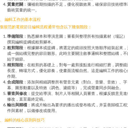
質量把關
：彌補前期拍攝的不足，優化視聽效果，確保節目技術標準
藝術質量的統一。
、 編輯工作的基本流程
個規范的電視節目編輯流程通常包含以下幾個階段：
準備階段
：熟悉腳本和導演意圖；審看與整理所有拍攝素材（場記）
撰寫編輯提綱或粗剪腳本。
粗剪階段
：根據腳本或提綱，將選定的鏡頭按照大致順序組裝起來，
成一個結構完整的節目雛形。此時主要關注敘事邏輯和整體結構，不
結于細節。
精剪階段
：在粗剪的基礎上，對每一處剪接點進行精細打磨，調整鏡
長度、轉場方式，優化節奏，使畫面流暢自然。這是編輯工作的核心
作期。
合成階段
：添加與精細調整所有聲音元素（對白、音樂、音效）、字
幕、圖形動畫以及特效（調色、濾鏡等），完成聲畫同步與融合。
審查與修改
：提交給導演、制片人等相關人員審查，根據反饋意見進
修改，直至最終定稿。
輸出與歸檔
：將成片輸出為要求的播出或發布格式，并妥善歸檔工程
件與素材，以備修改或復用。
、 編輯的核心原則與技巧