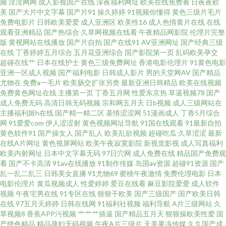
频
淫淫网网
成人影视国产在线
深夜福利网址
欧美在线免费看
日夜夜欧
影音先锋操逼网 豆花成人在线网址 欧美人妖五月天 91爱爱Tv 国产操性 人人
美
国产大片中文字幕
国产片91
操久婷婷
91视频你懂得
黄色三级片毛片
免费电影片
日韩欧美爱爱
成人亚洲区
欧美性16
成人色情黄片在线
在线
操97 91uu成人福利 国产久超碰 日本叼嘿片 91色导 国区一区二区视频 日韩
观看亚洲精品
国产热综合
久草网视频在线看
午夜精品网影院
伦理片完整
版
黄视网站在线播放
国产片自拍
国产在线91
AV亚洲网址
国产经典三级
在线
丁香婷婷五月综合
五月花亚洲综合
国产影院第一页
乱码欧美孕交
无码观 91校花宝儿在线 狠狠撸88 91看片下载 韩国av在線 日韩综合 91在线
超碰在线艹
日本在线护士
黄色三级免费网址
香港电影伦理片
91黄色电影
亚洲一区成人视频
国产福利电影
日韩成人影片
男的天堂网AV
国产精品
观看高清 免费视频91 91刺激在线视频 国产精品成人网站 日本视频a 91骚碰
尤物在
免费a一毛片
欧美肠交扩张另类
最新亚洲日韩精品
欧美在线视频
免费黄色网址在线
主播第一页
丁香五月网
性爱东京热
草逼视频78
国产
成人免费无码
高清日韩无码视频
宗和网五月天
日b视频
成人三级网站在
在线观看 精品国产9199 微拍福利五区 肏屄短视频 男人色导航 亚洲性爱论坛
主播福利姬h在线
国产精一精二区
基情涩涩网
51漫画成人
丁香5月综合
网
91爱爱com
伊人涩涩射
黄色视频网址导航
91国在线观看
91最新自拍
成人三级黄色网 欧美性爱网 91社抖音在线 狠狠草夜夜撸 四虎福利导航 成人
黄色软件91
国产操女人
国产乱人
欧美乱欲视频
超碰吃瓜
久草涩涩
最新
在线A片网址
黄色视屏网站
欧美午夜寂寞影院
新视觉影视
成人写真福利
欧美内射网址
日本中文字幕无码
97日穴网
成人免费在线
精品国产免费观
Av午夜影视 欧美中字 91炮图在线播放 含羞草福利影院 日韩免看一级a A级视
看
国产不卡高清
91av在线播放
91制作传媒
岛国av资源
超碰91资源
国产
乱一乱二乱三
日韩美女直播
91尤物69
蜜桃午夜激情
免费伦理电影
日本
频 老司机性爱视频 亚洲成人网站在线 福利微拍伦理 日本aa成人在线 97超碰
电影伦理片
黄瓜视频成人
性爱婷婷
爱豆在线看
麻豆影院爱爱
成人软件
视频
午夜宅男在线
91专区在线
狠狠干欧美
国产三级国产
国产欧美日韩
在线
97五月天婷婷
日韩在线网
91福利社视频
福利导航
A片三级网站
久
无码 久草精品资源站 午夜福利姬 草逼视频软件 女同在线观看 91国产资源 麻
草视频8
香蕉APP污视频
艹艹艹插逼
国产精品五月天
狠狠操欧美性爱
国
产绝色精品
精品孕妇无码视频
午夜A片三级片
天美果冻传媒
久久国产成