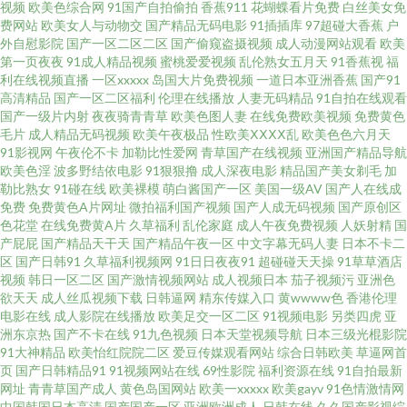
去啦最新网站 精品二区精品 日韩国产传媒 91视频网页综合 福利网址导航 欧
视频
欧美色综合网
91国产自拍偷拍
香蕉911
花蝴蝶看片免费
白丝美女免
费网站
欧美女人与动物交
国产精品无码电影
91插插库
97超碰大香蕉
户
外自慰影院
国产一区二区二区
国产偷窥盗摄视频
成人动漫网站观看
欧美
美艹比视频 91免费看片神器 福利姬社区导航 蜜芽AV久久 中文字幕αV 超碰免
第一页夜夜
91成人精品视频
蜜桃爱爱视频
乱伦熟女五月天
91香蕉视
福
利在线视频直播
一区xxxxx
岛国大片免费视频
一道日本亚洲香蕉
国产91
费在线播放 久久超碰碰 丝袜91窝 91网站直接观看 国产欧美日韩论坛 欧美人
高清精品
国产一区二区福利
伦理在线播放
人妻无码精品
91自拍在线观看
国产一级片内射
夜夜骑青青草
欧美色图人妻
在线免费欧美视频
免费黄色
毛片
成人精品无码视频
欧美午夜极品
性欧美ⅩⅩⅩⅩ乱
欧美色色六月天
人艹 午夜男人站 av网址入口 韩国无码片 日韩AV福利片 伊人综合久久网 啊v
91影视网
午夜伦不卡
加勒比性爱网
青草国产在线视频
亚洲国产精品导航
欧美色淫
波多野结依电影
91狠狠撸
成人深夜电影
精品国产美女剃毛
加
网站 麻豆AV影院 午夜18禁91 99精品8 女同91 午夜大香蕉AV 97人人上超碰
勒比熟女
91碰在线
欧美裸模
萌白酱国产一区
美国一级AV
国产人在线成
免费
免费黄色A片网址
微拍福利国产视频
国产人成无码视频
国产原创区
色花堂
在线免费黄A片
久草福利
乱伦家庭
成人午夜免费视频
人妖射精
国
国产香蕉视频 青青草久久 91茄子 国产精品九九的 欧美性炮图 伊人综合另类
产屁屁
国产精品天干天
国产精品午夜一区
中文字幕无码人妻
日本不卡二
区
国产日韩91
久草福利视频网
91日日夜夜91
超碰碰天天操
91草草酒店
肏屄久久 久久精热精品 深夜释放在线 99热8 激情网页 手机看片青青草 在线
视频
韩日一区二区
国产激情视频网站
成人视频日本
茄子视频污
亚洲色
欲天天
成人丝瓜视频下载
日韩逼网
精东传媒入口
黄wwww色
香港伦理
电影在线
成人影院在线播放
欧美足交一区二区
91视频电影
另类四虎
亚
观AV 青草成人网站 91九色熟女 国产黄色成人在线 青娱乐盛视久久 自慰aaa
洲东京热
国产不卡在线
91九色视频
日本天堂视频导航
日本三级光棍影院
91大神精品
欧美怡红院院二区
爱豆传媒观看网站
综合日韩欧美
草逼网首
成人自拍视频 蜜桃久热久精品 午夜影院强奸 a精品小视频 久久私色房免费 天
页
国产日韩精品91
91视频网站在线
69性影院
福利资源在线
91自拍最新
网址
青青草国产成人
黄色岛国网站
欧美一xxxxx
欧美gayv
91色情激情网
中国韩国日本高清
国产国产一区
亚洲欧洲成人
日韩在线
久久国产影视综