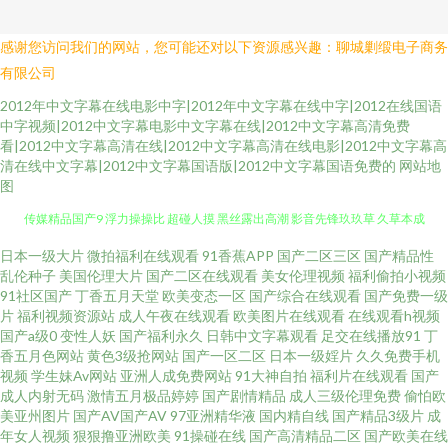
感谢您访问我们的网站，您可能还对以下资源感兴趣：聊城剿缎电子商务
有限公司
2012年中文字幕在线电影中字|2012年中文字幕在线中字|2012在线国语
中字视频|2012中文字幕电影中文字幕在线|2012中文字幕高清免费
看|2012中文字幕高清在线|2012中文字幕高清在线电影|2012中文字幕高
清在线中文字幕|2012中文字幕国语版|2012中文字幕国语免费的
网站地
图
传媒精品国产9 浮力操操比 超碰人摸 黑丝露出高潮 影音先锋玖玖草 久草本成
人网 69欧洲 成人av伊人 欧美日B毛片视频 中文字幕熟女青草 AV男人网光在
日本一级大片
微拍福利在线观看
91香蕉APP
国产二区三区
国产精品性
乱伦种子
美国伦理大片
国产二区在线观看
美女伦理视频
福利偷拍小视频
91社区国产
丁香五月天堂
欧美变态一区
国产综合在线观看
国产免费一级
线 日本一本免费观看 ts伪娘性爱网 黄色伊人 网址大全91 www性福导航 极色
片
福利视频资源站
成人午夜在线观看
欧美图片在线观看
在线观看h视频
国产a级0
变性人妖
国产福利永久
日韩中文字幕观看
足交在线播放91
丁
品影院 性爱网日韩av 肏屄视频播放 久久97 天天干免费看 97色色影视 精品成
香五月色网站
黄色3级抢网站
国产一区二区
日本一级婬片
久久免费手机
视频
学生妹Av网站
亚洲人成免费网站
91大神自拍
福利片在线观看
国产
成人内射无码
激情五月极品婷婷
国产剧情精品
成人三级伦理免费
偷怕欧
人毛久久片 影音av操逼 超碰在线37 激情视频综合 日本操逼网 伊人网香蕉 俺
美亚州图片
国产AV国产AV
97亚洲精华液
国内精自线
国产精品3级片
成
年女人视频
狠狠撸亚洲欧美
91操碰在线
国产高清精品二区
国产欧美在线