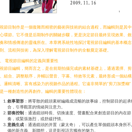
視節目制作是一個復雜而精密的藝術與技術的結合過程，而編輯則是其中
心環節。它不僅是后期制作的關鍵步驟，更是決定節目最終呈現效果、敘
奏和情感傳達的靈魂所在。本章將系統性地探討電視節目編輯的基本概念
則、流程與技術，為深入理解電視節目制作的全貌奠定基礎。
、 電視節目編輯的定義與重要性
視節目編輯，簡而言之，是在前期拍攝完成的素材基礎上，通過選擇、剪
、組合、調整順序，并輔以聲音、字幕、特效等元素，最終形成一個結構
、邏輯清晰、富有感染力的視聽作品的過程。它遠非簡單的“剪刀加漿糊”
是一種創造性的再創作。編輯的重要性體現在：
敘事塑形
：將零散的鏡頭素材編織成流暢的故事線，控制節目的起承
合，引導觀眾的情緒與注意力。
節奏控制
：通過鏡頭時長、切換速度、聲畫配合來創造節目的內在節
奏，或緊張激烈，或舒緩抒情。
意義生成
：通過鏡頭的并置（蒙太奇），可以產生單個鏡頭本身所不
備的新含義、新聯想，這是影視語言獨有的魅力。