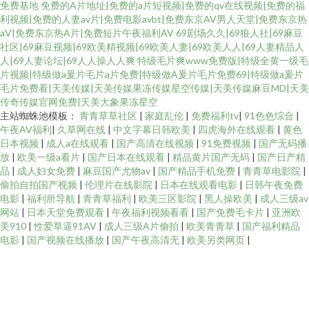
免费基地
免费的A片地址|免费的a片短视频|免费的qv在线视频|免费的福
利视频|免费的人妻av片|免费电影avbt|免费东京AV男人天堂|免费东京热
aV|免费东京热A片|免费短片午夜福利AV
69剧场久久|69狼人社|69麻豆
社区|69麻豆视频|69欧美精视频|69欧美人妻|69欧美人人|69人妻精品人
人|69人妻论坛|69人人操人人爽
特级毛片爽www免费版|特级全黄一级毛
片视频|特级做a爰片毛片a片免费|特级做A爰片毛片免费69|特级做a爰片
毛片免费看|天美传媒|天美传媒果冻传媒星空传媒|天美传媒麻豆MD|天美
传奇传媒官网免费|天美大象果冻星空
主站蜘蛛池模板：
青青草草社区
|
家庭乱伦
|
免费福利tv
|
91色色综合
|
午夜AV福利
|
久草网在线
|
中文字幕日韩欧美
|
四虎海外在线观看
|
黄色
日本视频
|
成人a在线观看
|
国产高清在线视频
|
91免费视频
|
国产无码播
放
|
欧美一级a看片
|
国产日本在线观看
|
精品黄片国产无码
|
国产日产精
品
|
成人妇女免费
|
麻豆国产尤物av
|
国产精品手机免费
|
青青草电影院
|
偷拍自拍国产视频
|
伦理片在线影院
|
日本在线观看电影
|
日韩午夜免费
电影
|
福利所导航
|
青青草福利
|
欧美三区影院
|
黑人操欧美
|
成人三级av
网站
|
日本天堂免费观看
|
午夜福利视频看看
|
国产免费毛卡片
|
亚洲欧
美910
|
性爱草逼91AV
|
成人三级A片偷拍
|
欧美青青草
|
国产福利精品
电影
|
国产视频在线播放
|
国产午夜高清无
|
欧美另类网页
|