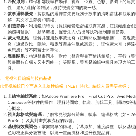
匹配原則
：確保相鄰鏡頭在動作、視線、位置、色彩、影調上的連貫
性，避免“跳軸”等錯誤，維持視覺空間的統一感。
敘事邏輯優先
：剪接點的選擇首先要服務于故事的清晰講述和觀眾的
解，其次才是節奏和情緒。
創造節奏
：利用鏡頭時長（長鏡頭營造舒緩或真實感，短鏡頭組合創
動感與緊張）、動勢剪接、聲音先入/后出等技巧控制節目節奏。
蒙太奇思維
：理解并運用敘事蒙太奇（按時間或邏輯組接）、表現蒙
奇（通過對比、隱喻、積累等產生沖擊或寓意）、理性蒙太奇（傳達
象思想）等不同蒙太奇手法。
聲畫關系
：精通聲畫同步、對位（聲音與畫面情緒相反）、平行（聲
與畫面各自獨立又主題統一）等關系，聲音是編輯中極具表現力的工
具。
、 電視節目編輯的技術基礎
代電視編輯已全面進入非線性編輯（NLE）時代。編輯人員需要掌握：
非線性編輯系統
：如Adobe Premiere Pro、Final Cut Pro、Avid Medi
Composer等軟件的操作，理解時間線、軌道、剪輯工具、關鍵幀等
心概念。
視音頻格式與編碼
：了解常見視頻分辨率、幀率、編碼格式（如H.264
ProRes）及其對畫質和流程的影響。
基礎特效與調色
：掌握簡單的轉場、字幕添加、速度調整，以及基礎
色彩校正與分級技能，以統一畫面風格和提升視覺品質。