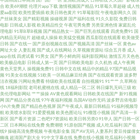
天撸天天操 97色色综合网 黄色福利导航 日韩欧美性 91国产丝袜射精 国产10
合
欧美69潮喷
伦理片app下载
激情视频国产精品
91草莓久草超碰
成人性
爱aa影院
欧美性爱插插
欧美日韩色黄片
91草莓影院
午夜电影网久久
国
页 男人av资源在线 午夜老司机av 俺来也图片91 精东视频黄 日韩欧美亚洲 91
产丝袜美女
国产精彩视频
操碰视屏
国产福利在线
91久久影院
免费日韩
电影
日韩成人影视
欧美精品性交
午夜宅男免费
另类亚洲色情
家庭乱伦
理电影
91草B草B视频
国产精品熟女一
国产巨乳在线观看
四虎免费91
国
成人天蚕 大香蕉伊人五月 青青偷拍色 在线成人色网 超碰另类 久久激情六月
内精品无码短片
超碰成人操操
欧美猛交视频
西瓜影院在线观看
欧美做受
日韩
国产在线一
国产原创视频在线
国产视频高清
国产丝袜一区
黄色av
天 偷拍偷窥婷婷视频 国产成人伊人 欧美性爱网络 亚洲无码韩国 变态另类第4
网址大全
人妻乱视
国产成人在线网站
久草视频资源站
综合五月香
成人
app在线
四虎试看
91男女
国产男小鲜肉同
福利影院网站
激情五月天色色
欧美极品电影
日韩成人第一页
国产日韩欧美电影
久久机热
成人午夜网
页 欧美色网69 亚洲口工视频网址 白嫩玉足足交 精品视频在线观看 深夜av软
黄色天堂男人
操视频免费91
日韩中文在线
精品中的精品
97国产精品视
频
91美女在线视频
51欧美
一区精品麻豆经典
国产在线观看资源
波多野
件快播 91深夜影院色 国产黑丝91 欧美日韩交配网 尤物jk自慰喷水 成人福利
洁衣视频
污网站免费看
特级欧美在线观看
自拍视频91
91艹艹
久草网在
线
18福利影院
老司机蜜桃在线
成人精品一区二区
韩日爆乳无码三级
欧
美伦理电影网站
艹艹操操
AV黄色观看网站
日韩欧美在线国产
新91视频
视频导航 另类AV综合 天天撸日日操 91五码 激情午夜网 日韩人妻导航 91肛交
网
国产精品分类在线
97午夜福利视频
岛国AV动作无码
波多野吉依电影
小h片免费
国产精品色色视屏
国产午夜成人
最新日韩精品
91福利视频导
wwww 福利专区欧美精品 欧美成人性爱综合 一区一区一去二级 成人看片免
航
欧美喷水影院
91爱爱视频
欧美色图论坛
91榴莲小视频
国产高清一卡
新区
国产看片资源
二色吧97资源站
欧美日韩另类0
91华人
国产日韩一区
二区
日本网站在线免费
免费潮喷
91原创国产视频
成人吃瓜福利
国产在
费网站 另类av专区 天堂网AV手机版 波多结依 先锋成人网 久久播五月 成人不
线9
操碰高清免费视频
午夜电影全集
国产AV无码
人妻系列
爱豆传媒倩女
幽魂
超清国产剧大全
91中文字幕在线
免费在线小视频
吃瓜福利小视频