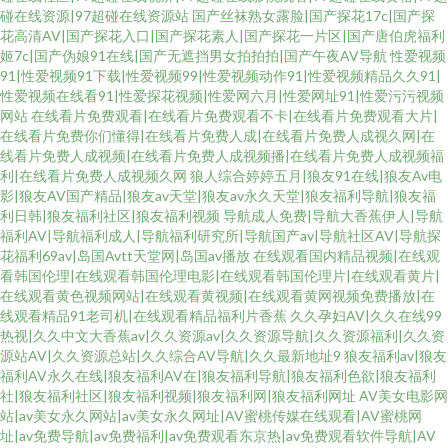
碰在线资源|97超碰在线资源站
国产丝袜熟女露脸|国产探花17c|国产探
花高清AV|国产探花入口|国产探花素人|国产探花一片区|国产唐伯虎福利
姬7c|国产伪娘91在线|国产无遮挡男女拍拍拍|国产午夜AV导航
性爱视频
91|性爱视频91下载|性爱视频99|性爱视频动作91|性爱视频精品久久91|
性爱视频在线看91|性爱探花视频|性爱网六月|性爱网址91|性爱污污视频
网站
在线看片免费观看|在线看片免费观看不卡|在线看片免费观看大片|
在线看片免费你们懂得|在线看片免费人成|在线看片免费人成视久网|在
线看片免费人成视频|在线看片免费人成视频播|在线看片免费人成视频福
利|在线看片免费人成视频久网
狼人综合婷婷五月|狼友91在线|狼友Av电
影|狼友AV国产精品|狼友av天堂|狼友av永久天堂|狼友福利导航|狼友福
利日韩|狼友福利社区|狼友福利视频
导航成人免费|导航大香蕉伊人|导航
福利AV|导航福利成人|导航福利研究所|导航国产av|导航社区AV|导航探
花福利69av|岛国Avtt天堂网|岛国av播放
在线观看国内精品视频|在线观
看韩国伦理|在线观看韩国伦理电影|在线观看韩国伦理片|在线观看黄片|
在线观看黄色视频网站|在线观看黄视频|在线观看黄网视频免费播放|在
线观看精品91老司机|在线观看精品福利片香蕉
久久孕妇AV|久久在线99
热视|久久中文大香蕉av|久久资源av|久久资源导航|久久资源福利|久久资
源站AV|久久资源总站|久久综合AV导航|久久最新地址9
狼友福利av|狼友
福利AV永久在线|狼友福利AV在|狼友福利导航|狼友福利色欲|狼友福利
社|狼友福利社区|狼友福利视频|狼友福利网|狼友福利网址
AV美女电影网
站|av美女永久网站|av美女永久网址|AV蜜桃传媒在线观看|AV蜜桃网
址|av免费导航|av免费福利|av免费观看东京热|av免费观看软件导航|AV