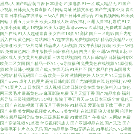
洲成a人
国产精品萌白酱
日本理论
91操电影
91一区
成人精品无
91国产
小视频
日韩美女免费直播
A片网站网址
激情文学色
国产主播第37页
青久
青青
日本精品在线播放
三级A片
国产日韩亚洲综合
91短视频网站
欧美骚
网站
丁香五月天亚洲
欧美大粗吊人妖
深夜福利亚洲
人兽福利导航
91叉
叉操小骚逼
成人18视频
欧美大鸡吧
草逼wwww
久草福利免费试看
岛国
国产在线
91人人超碰青青
美女白丝18禁
91肏比
国产三区电影
国产内射
后入在线
黄色网址网站网址
97超在线视
免费视频网站
精品欧美精品v
欧
美操碰
欧美二级片网址
精品成人无码视频
男女午夜福利影院
欧美三级电
影
免费黄色网址
成年版快手
日韩福利无码
四虎四房
亚洲AV在线豆花
亚
洲区成人
美女黄片免费观看
三级网站视频网
成人日韩精品
日韩福利专区
欧美二区女同
国产精品一区91
小x导航福利
免费黄色在线视频
91原创视
频
欧美日韩小视频
国产成人在线无码
91黑料不
国产极品自拍
岛国最大
色网站
精品无码国产二品
欧美一及片
激情网婷婷
人妖大片
91天堂影视
国产www
成年人伦理片
高清日韩电影
国产尤物视频在线
超碰福利97视
屏
91看片入口
日本国产成人视频
日本日韩欧美在线
黄色资料入口
黄色
网三级毛片
最新黄色av
麻豆影院免费
五月天堂丁香
国产精品水多
福利
所导航
三级视频网站J
51福利影院
丁香五月天av
18日本三级全黄
乱伦天
堂
国产在线短视频
丁香五月丁香婷婷
91精品又
爱豆传媒下载
丁香九月
国产主播
美女网站视频黄
A片com
美女福利在线观看
狼人激情网
伦理片
香港
极品福利导航
黄色三级最新免费
91嫩草国产
午夜成年人网站
免费
国产高清视频
91草莓
丝瓜视频污成人
国产亚洲视品在线
国产玖玖
国产
免费毛不卡片
久久无码
国产精品网络
孕妇无码在线
91手机论坛
91视频