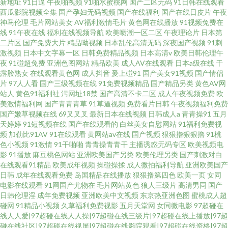
新地址
91日逼
午夜啪视频
91啪水蜜桃网
国产二区无码
91日韩在线观看
西瓜影院视频全集
国产孕妇无码视频
国产在线福利
国产在线日皮片
午夜
神马伦理
毛片网站美女
AV福利激情毛片
黄色网在线播放
91视频免费在
线
91午夜在线
福利在线视频导航
欧美喷潮一区二区
午夜理论片
日本第
二片区
国产免费大片
精品呦视频
日本乱伦高清无码
深夜国产视频
91刺
激视频
日本中文字幕一区
日韩免费精品视频
日本高清v
欧美日韩伦理午
夜
91碰超免费
亚洲色图网站
精品欧美
成人AV在线观看
日本a级在线
干
露脸熟女
在线观看黄色网
成人抖音
爰上碰91
国产美女91视频
国产情侣
片
97人人看
国产三级视频在线
91免费视频精品
国产精品另类
黄色AV网
站人
黄色91福利社
污网址18禁
国产高清不卡二区
成人午夜视频免费
欧
美激情福利网
国产青青青草
91草逼视频
免费看片日韩
午夜视频福利免费
国产嫩草视频在线
69叉叉叉
最新日本在线视频
日韩成人a
青青操91
五月
天婷婷
91短视频在线
国产在线观看的
白丝美女自慰网站
91福利免费视
频
加勒比91AV
91在线观看
黄网站av在线
国产视频
狠狠擼狠狠擼
91桃
色小视频
91激情
91干啪啪
青青操青青干
主播诱惑无码专区
欧美视频电
影
91播放
麻豆桃色网站
亚洲欧美国产另类
欧美伦理另类
国产刺激对白
在线观看91精品
欧美成年视频
操碰操揉
成人微拍福利导航
亚洲欧美国产
日韩
成年在线观看免费
岛国精品在线播放
狠狠撸第四色
欧美一页
女同
电影在线观看
91网国产尤物在
毛片网站黄色
狼人三级片
高清男同
国产
日韩伦理淫
成年免费视频
亚洲欧美中文视频
东京热亚洲色图
蜜桃成人超
碰网
91精品小视频
久草福利免费视影
五月天堂网
女同微电影
97超碰在
线人人爱|97超碰在线人人操|97超碰在线三级片|97超碰在线上播放|97超
碰在线社区|97超碰在线视屏|97超碰在线影院观看|97超碰在线资格|97超