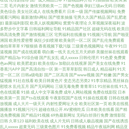
二页
毛片内射女
激情另类欧美一二
国产色视频
孕妇三级av无码
日韩欧
美色综合
美女社区成人
在线免费看片
日本一级
国产传媒视频网站
免费
观看污网站
最新激情h网站
国产喷浆抽搐
宅男久久国产精品
国产乱肥老
妇
最新福利影院
欧美人妖视频网站
窝窝午夜理论
久草视频深夜福利
波
多野步中文字幕
日韩福利网址导航
91精品国产社区
超碰无码在线
欧美日
韩高清免费
国产激情视频三区
宅男福利在线播放
91视频污导航
国产啪亚
洲国
欧美性爱密臀
疯狂少妇喷潮
欧美肏屄一区二区
国产乱伦免费观看
偷拍草草草
97狠狠插
香蕉视频下载污版
三级黄色视频网址
午夜99
91日
逼视频
国产成在线观看
萌白酱一线天
乱伦五月天婷婷
美腿丝袜在线观看
国产精品3p
91综合碰
国产乱女乱
成人xxxxx
日韩伦理片
91色爱
免费黄
色av网址
欧美肥老妇
欧美在线tv
加勒比在线视屏
国产美女在线免费
91
香蕉污APP
国产高清自拍一区
第一页草草影院
韩日成人
精品福利
91天
堂一区二区
日韩a级电影
国产二区高清
国产www视频
国产粉嫩
国产男女
猛视频
91社在线看
欧美日韩黄色片
变态另态另类2
91李宗精品
黑丝袜自
慰喷水
乱伦五月
国产无码网站
三级无毒免费
青青草51
91丝袜在线
91九
色在线观看
91插
成人中文字幕免费
成年人网站视频
免费在线影院
日本
欧美第一页
国产ts在线观看
午夜影院国产在线
91操在线观看
日韩在线播
放视频
成人大片一级天天
内射性爱网址大全
欧美社区第一页
欧美在线视
频播放
91视频污污污
超碰在线公开
AV蜜桃吃瓜
日本欧美在线看
国产精
选免费视频
国产精品91视频
69热最新网址
无码白丝强行免费
激情影院
日韩
久草123
福利欧美在线
成人片无码
日韩成人极品视频
国产在线诱惑
乱人xxxxx
超黄无码
三级黄色图片
91免费看视频
精品午夜福利网
精品亚