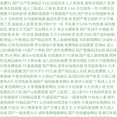
卡a人电影 人妖先锋影音 91极品网站 国产113页 色综合香蕉81 麻豆香蕉草莓
免费91
国产日产亚洲精品
91社在线高清
人人草香蕉
激情另类图片
亚洲
欧美在线观看
成人三级成人三级
欧美老女人bb
日日操第一页
91网豆花
视频
91福利剧场
免费影视观看
91视频国产自拍
国产美女在线视频
欧美
视频 91视频第十页 黄色小网战 少妇天堂 97色污 黄色片子看看 熟妇人妻视频
又大
无码四虎
女同激吻视频
极品性爱导航
欧美国产拳交喷奶
中文字幕
第三页
超碰成人影视
欧美日韩中文一区
手机看片1204
91色快播
福利撸
97搞97干在线 黄色图片 日韩欧美色中文 91九色泉州论坛 美女青娱乐91 午夜
影院
激情五月天国产
综合网五月天
美女主播青草
国产高清不卡视频
四
虎影视
欧美一区在线
操碰视频
五月天婷婷欧美
欧美大BB
国产福利啪啪
欧洲成人午夜精品
国产精品美乳
男人操蜜桃视频
无码射精网站
18成年人
成人影院 www免费视频 久草福利在线新 婷婷精品一区二区 波多野结衣一本
网站
日本高清电影网
男女啪啪午夜视频
免费电影在线观看
亚洲ab
成人
少妇视频导航
91国产小青蛙
国产成年免费网站
国产视频高清在线
精品香
道 另类av性爱 制服丝袜另类 豆花肏屄 天美传媒A片 avav制服丝袜 精品天天
蕉
求a片网址
麻豆tv在线观看
在线撸丝片
91草碰
国产成人激情视频
黑料
吃瓜精品偷拍
91大神合集
成人拍拍拍免费
香港伦理剧
日韩大片观看网址
日韩免费电影
91羞羞视频
国产网站
青草全福视在线
性导航影视AV
日本
爽天天干 少妇户外激情 97色色网站 黄色软件精品99 日韩欧美中字 www欧色
一级在线视频
国产好片浮力
91久操
国产精品成人在线
精品免费看
人人
看操碰
午夜伦理电影网
久久国自产拍精品
高清乱码0
国产欧美
日韩三级
久草欧美在线 91极品网站 国产精品午夜麻烦 日本污污视频 91久久草原 国产
黄色A片
伦理电影亚洲国产
福利姬黄色网址
欧美伊人影院
丁香成人五月
花
黄色网网址女
久草视频最新网址
日韩大片在线看
久久亚洲人成
亚州
色图乱伦小说
国产va免费观看
国产人妖第二
成人影片h
91色婷婷瑟色
东
三级片视频 日本黄页视频 91人操人 韩国福利在线 日日骚免费网站 超碰在线
京热狠狠草
日韩精品观看
91最新国产精品
一级黄色网
91色色人妻
都市
激情婷婷
91精品国产91
云涩福利在线导航
91视色
午夜福利在线网站
91
首页 欧美操日本日本 亚洲一区少妇人妻 成人国产色综合 欧美日韩福利微拍
直播
91处女
伊人网青青草
国产又爽又黄又无
久草福利资源网
东方成人
在线
国产一级免费大片
成年免费视频网站
国产在线播放网站
亚洲日本视