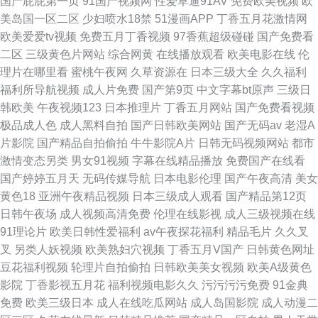
国产屁屁第一页
91国产视频网
性爱草逼91AV
免费欧美视频
欧
美岛国一区二区
少妇喷水18禁
51漫画APP
丁香五月花激情网
欧美爱爱tv视频
免费五月丁香视频
97香蕉超级碰碰
国产免费看
二区
三级黄色片网站
综合网黄
在线播放观看
欧美电影在线
伦
理片在哪里看
蜜桃午夜网
久草资源在
日本三级大全
久久福利
福利所导航视频
成人片免费
国产第9页
中文字幕bt原声
三级日
韩欧美
午夜视频123
日本推理片
丁香五月网站
国产免费看视频
极品成人色
成人黑料自拍
国产日韩欧美网站
国产无码av
老湿A
片影院
国产精品自拍偷拍
牛牛影院A片
日韩无码视频网站
都市
激情变态另类
男女91视频
字幕在线精品播放
免费国产在线看
国产婷婷五月天
无码传媒导航
日本电影伦理
国产午夜高清
美女
黄色18
亚洲午夜精品视频
日本三级成人观看
国产精品第12页
日韩午夜场
成人视频高清免费
伦理在线影视
成人三级视频在线
91理论片
欧美日韩性爱福利
av午夜探花福利
精品毛片
久久叉
叉
另类人妖视频
欧美熟妇穴视频
丁香五月V国产
日韩黄色网址
豆花福利视频
轮理片自拍偷拍
日韩欧美美女视频
欧美A级黄色
影院
丁香影视五月花
福利视频电影久久
污污污污免费
91金典
免费
欧美三级日本
成人在线吃瓜网站
成人岛国影院
成人动漫二