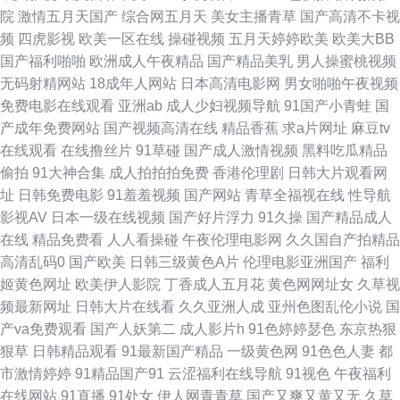
幕 青青热久久 欧美性爱黄色 欧美大成色 精东视频黄 狠狠干网站 韩国黄色片
院
激情五月天国产
综合网五月天
美女主播青草
国产高清不卡视
频
四虎影视
欧美一区在线
操碰视频
五月天婷婷欧美
欧美大BB
三级 久久精品国产精品 老司机色色 狼人香蕉av 久久老司机AV 欧美人zozo
国产福利啪啪
欧洲成人午夜精品
国产精品美乳
男人操蜜桃视频
无码射精网站
18成年人网站
日本高清电影网
男女啪啪午夜视频
特 人人操欧美人 免费看的91 美女自慰喷水网站 日韩精品福利网址 婷婷五月
免费电影在线观看
亚洲ab
成人少妇视频导航
91国产小青蛙
国
产成年免费网站
国产视频高清在线
精品香蕉
求a片网址
麻豆tv
天成人色 伊人成人在线网 91素人网 91色情 91诱惑视频 超碰97干操 超碰男
在线观看
在线撸丝片
91草碰
国产成人激情视频
黑料吃瓜精品
偷拍
91大神合集
成人拍拍拍免费
香港伦理剧
日韩大片观看网
人在线 欧美Aⅴ 天天干天天干 91涩涩蜜桃 久久精品人人妻 在线观看91 97久
址
日韩免费电影
91羞羞视频
国产网站
青草全福视在线
性导航
影视AV
日本一级在线视频
国产好片浮力
91久操
国产精品成人
色主站 91在线资源 影音先锋操逼网 AV涩涩涩 wwww色鬼 www麻豆tv 99热
在线
精品免费看
人人看操碰
午夜伦理电影网
久久国自产拍精品
高清乱码0
国产欧美
日韩三级黄色A片
伦理电影亚洲国产
福利
天天草 91尤物视频 午夜成人影片 国产天天看天天弄 精东视频久久 精品久久
姬黄色网址
欧美伊人影院
丁香成人五月花
黄色网网址女
久草视
频最新网址
日韩大片在线看
久久亚洲人成
亚州色图乱伦小说
国
噜噜噜噜 久草国产牛牛视频 日韩乱奸精品 四虎午夜福利 91颜色的官网 女人
产va免费观看
国产人妖第二
成人影片h
91色婷婷瑟色
东京热狠
狠草
日韩精品观看
91最新国产精品
一级黄色网
91色色人妻
都
的天堂网站 午夜日屄 91白虎国产 97成人超碰 97超碰免费人妻 wwwAV五月
市激情婷婷
91精品国产91
云涩福利在线导航
91视色
午夜福利
在线网站
91直播
91处女
伊人网青青草
国产又爽又黄又无
久草