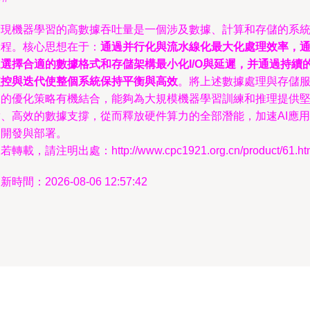
現機器學習的高數據吞吐量是一個涉及數據、計算和存儲的系
程。核心思想在于：
通過并行化與流水線化最大化處理效率，
選擇合適的數據格式和存儲架構最小化I/O與延遲，并通過持續
監控與迭代使整個系統保持平衡與高效
。將上述數據處理與存儲
的優化策略有機結合，能夠為大規模機器學習訓練和推理提供
、高效的數據支撐，從而釋放硬件算力的全部潛能，加速AI應用
開發與部署。
若轉載，請注明出處：http://www.cpc1921.org.cn/product/61.ht
新時間：2026-08-06 12:57:42