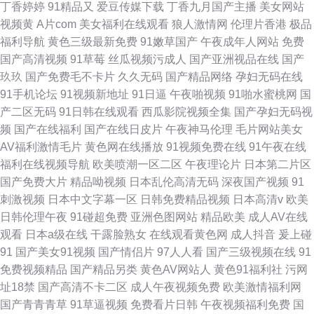
丁香婷婷
91精品又
爱豆传媒下载
丁香九月国产主播
美女网站
视频黄
A片com
美女福利在线观看
狼人激情网
伦理片香港
极品
福利导航
黄色三级最新免费
91嫩草国产
午夜成年人网站
免费
国产高清视频
91草莓
丝瓜视频污成人
国产亚洲视品在线
国产
玖玖
国产免费毛不卡片
久久无码
国产精品网络
孕妇无码在线
91手机论坛
91视频新地址
91日逼
午夜啪视频
91啪水蜜桃网
国
产二区无码
91日韩在线观看
西瓜影院视频全集
国产孕妇无码视
频
国产在线福利
国产在线日皮片
午夜神马伦理
毛片网站美女
AV福利激情毛片
黄色网在线播放
91视频免费在线
91午夜在线
福利在线视频导航
欧美喷潮一区二区
午夜理论片
日本第二片区
国产免费大片
精品呦视频
日本乱伦高清无码
深夜国产视频
91
刺激视频
日本中文字幕一区
日韩免费精品视频
日本高清v
欧美
日韩伦理午夜
91碰超免费
亚洲色图网站
精品欧美
成人AV在线
观看
日本a级在线
干露脸熟女
在线观看黄色网
成人抖音
爰上碰
91
国产美女91视频
国产情侣片
97人人看
国产三级视频在线
91
免费视频精品
国产精品另类
黄色AV网站人
黄色91福利社
污网
址18禁
国产高清不卡二区
成人午夜视频免费
欧美激情福利网
国产青青青草
91草逼视频
免费看片日韩
午夜视频福利免费
国