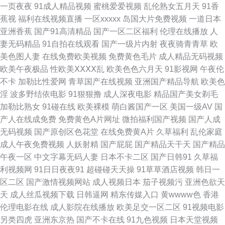
一页夜夜
91成人精品视频
蜜桃爱爱视频
乱伦熟女五月天
91香
蕉视
福利在线视频直播
一区xxxxx
岛国大片免费视频
一道日本
11 三级片午夜剧场 男人天堂成人网 久久青青五月婷婷 欧美久草 午夜无码人
亚洲香蕉
国产91高清精品
国产一区二区福利
伦理在线播放
人
妻无码精品
91自拍在线观看
国产一级片内射
夜夜骑青青草
欧
妻 91大神导航 草草日干视频 玖玖资源总站 欧美人妖毛片A片 成人高清无码
美色图人妻
在线免费欧美视频
免费黄色毛片
成人精品无码视频
欧美午夜极品
性欧美ⅩⅩⅩⅩ乱
欧美色色六月天
91影视网
午夜伦
A片人妖 欧美久草网 午夜剧场污 在线a久青草视频 97超碰婷婷 久久五月天
不卡
加勒比性爱网
青草国产在线视频
亚洲国产精品导航
欧美色
淫
波多野结依电影
91狠狠撸
成人深夜电影
精品国产美女剃毛
视频 人妖射精视频 日韩人妻无码久久 国产tv精品 男人天堂五月天 另类人妖
加勒比熟女
91碰在线
欧美裸模
萌白酱国产一区
美国一级AV
国
产人在线成免费
免费黄色A片网址
微拍福利国产视频
国产人成
四虎影院最新地址 福利二页电影 美女操鸡 欧美操欧美 亚洲成人A片 国产日
无码视频
国产原创区色花堂
在线免费黄A片
久草福利
乱伦家庭
成人午夜免费视频
人妖射精
国产屁屁
国产精品天干天
国产精品
日爱 久草免费新视频 久久精品久久精 麻豆旅游啪啪 91豆花打开 成人91蜜桃
午夜一区
中文字幕无码人妻
日本不卡二区
国产日韩91
久草福
利视频网
91日日夜夜91
超碰碰天天操
91草草酒店视频
韩日一
臀 另类综合专区婷婷 欧洲精品永久入口 午夜诱惑网站 狠狠色97 国产夫妻3p
区二区
国产激情视频网站
成人视频日本
茄子视频污
亚洲色欲天
天
成人丝瓜视频下载
日韩逼网
精东传媒入口
黄wwww色
香港
偷拍色图亚洲 97人体视频 超碰97人妻 91社在线视频 国产乱人一区 丁香五
伦理电影在线
成人影院在线播放
欧美足交一区二区
91视频电影
另类四虎
亚洲东京热
国产不卡在线
91九色视频
日本天堂视频
月天人体 岛国久久网 jk黑丝啪啪内射 中文1区 福利网av 都市激亞洲 超碰在