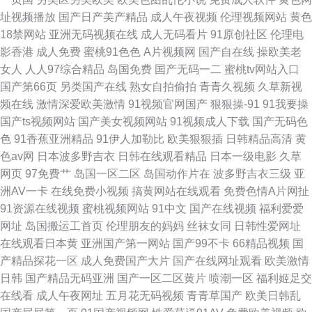
址视频播放
国产日产美产精品
成人午夜视频
伦理视频网站
黄色
18禁网站
亚洲无码视频在线
成人无码看片
91原创社区
伦理电
影香港
成人免费
蜜桃91色色
A片视频网
国产自在线
操欧美老
女人
人人97综合精品
岛国免费
国产无码一二
蜜桃tv网站入口
国产第66页
另类国产在线
熟女自拍偷拍
青青久视频
久草新视
频在线
激情深爱欧美激情
91视频官网国产
狠狠操-91
91我要操
国产ts视频网站
国产美女视频网站
91视频成人下载
国产无码色
色
91香蕉亚洲精品
91伊人加勒比
欧美狠狠插
日韩精品高清
黄
色av网
日本波多野吉衣
日韩在线观看精品
日本一级电影
久草
网页
97免费艹
岛国一区二区
岛国动作片在
波多野吉衣三级
亚
洲AV一卡
在线免费小视频
搞黄网站在线观看
免费色情A片网扯
91资源在线视频
蜜桃视频网站
91中文
国产在线视频
福利爱爱
网址
岛国搬运工首页
伦理朋友的妈妈
丝袜女同
日韩性爱网址
在线观看日本黄
亚洲国产第一网站
国产99不卡
66精品视频
国
产精品探花一区
成人免费国产大片
国产在线网址观看
欧美激情
日韩
国产精品无码亚洲
国产一区二区黄片
喷潮一区
福利姬足交
在线看
成人午夜网址
五月花无码视频
青青草国产
欧美日韩乱