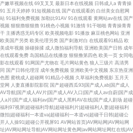
产嫩草视频在线
69叉叉叉
最新日本在线视频
日韩成人a
青青操
91
五月天婷婷
91短视频在线
国产在线观看的
白丝美女自慰网
站
91福利免费视频
加勒比91AV
91在线观看
黄网站av在线
国产
视频
狠狠擼狠狠擼
91桃色小视频
91激情
91干啪啪
青青操青青
干
主播诱惑无码专区
欧美视频电影
91播放
麻豆桃色网站
亚洲
欧美国产另类
欧美伦理另类
国产刺激对白
在线观看91精品
欧
美成年视频
操碰操揉
成人微拍福利导航
亚洲欧美国产日韩
成年
在线观看免费
岛国精品在线播放
狠狠撸第四色
欧美一页
女同电
影在线观看
91网国产尤物在
毛片网站黄色
狼人三级片
高清男
同
国产日韩伦理淫
成年免费视频
亚洲欧美中文视频
东京热亚洲
色图
蜜桃成人超碰网
91精品小视频
久草福利免费视影
五月天
堂网
人妻直播影院影院
国产超碰西瓜93|国产成人ab|国产成人
AV导航|国产成人AV片|国产成人AV入口|国产成人av自蔚|国产成
人a片|国产成人福利av|国产成人黑料AV在线|国产成人剧场
超碰
福利97视屏|超碰福利导航|超碰福利片|超碰福利人妻|超碰福利
微拍|超碰福利一本道va|超碰福利一本道vs|超碰干日韩|超碰公
开人人操91|超碰公开视屏91
AV网站首页|AV网站网|AV网站网
址|AV网站网址导航|AV网站网址黄色网|av网站网址网红在线|AV