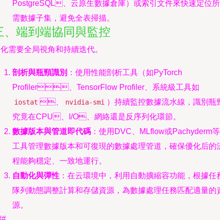
PostgreSQL、云原生數據倉庫）或索引文件來快速定位所
需數據子集，避免全表掃描。
三、端到端協同與監控
化需要全局視角和持續迭代。
剖析與瓶頸識別
：使用性能剖析工具（如PyTorch
Profiler、TensorFlow Profiler、系統級工具如
、
）持續監控數據流水線，識別瓶
iostat
nvidia-smi
究竟在CPU、I/O、網絡還是反序列化環節。
數據版本與管道即代碼
：使用DVC、MLflow或Pachyderm等
工具管理數據版本和可復現的數據處理管道，確保優化后的
程能夠穩定、一致地運行。
自動化與彈性
：在云環境中，利用自動擴縮容功能，根據任
隊列動態調整計算和存儲資源，為數據處理任務匹配適量的
源。
##