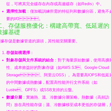
征，可將其完全緩存在內存或高速緩存（如Redis）中。
選擇性加載
：僅加載訓練所需的特征列和數據分區，避免不
要的I/O。
二、存儲服務優化：構建高帶寬、低延遲的
數據基礎
據存儲是數據管道的源頭，其性能至關重要。
存儲架構選擇
：
對象存儲與文件系統的結合
：對于海量原始數據，使用高擴
性、成本效益好的對象存儲（如AWS S3、Google Cloud
Storage、阿里云OSS）。為需要高IOPS和低延
的中間數據或熱數據，配置高性能并行文件系統（如
Lustre、GPFS）或SSB支持的云盤。
數據分層
：實施熱、溫、冷數據分層策略。熱數據（高頻訪
問）放在高性能存儲；溫、冷數據移至成本更低的存儲層，