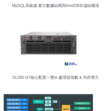
MySQL高級篇 索引數據結構與InnoDB存儲結構深
度解析
DL580 G7核心配置一覽\n 處理器指數 & 內存潛力
& 擴展能力 & IO\\\n"