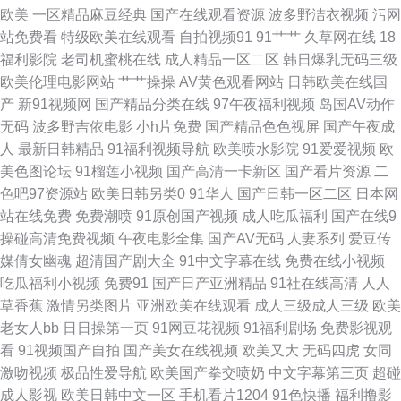
wwwav大全 91免费在线视频 韩国免费福利A片 色呦呦国产 2026狠狠干 亚
欧美
一区精品麻豆经典
国产在线观看资源
波多野洁衣视频
污网
站免费看
特级欧美在线观看
自拍视频91
91艹艹
久草网在线
18
洲成人系列 少妇黑料 少妇前吃后入 婷婷网天堂网 91传煤成人 岛国动作大片
福利影院
老司机蜜桃在线
成人精品一区二区
韩日爆乳无码三级
欧美伦理电影网站
艹艹操操
AV黄色观看网站
日韩欧美在线国
国产色图专区 男人天堂狠狠操 欧美日韩三区 欧美孕妇性爱一区 超碰大香蕉
产
新91视频网
国产精品分类在线
97午夜福利视频
岛国AV动作
无码
波多野吉依电影
小h片免费
国产精品色色视屏
国产午夜成
免费成人A片色图 麻豆国产一二三四 久草资源福利站3 天天弄日日搞 97色
人
最新日韩精品
91福利视频导航
欧美喷水影院
91爱爱视频
欧
美色图论坛
91榴莲小视频
国产高清一卡新区
国产看片资源
二
com 国产国产国产自拍 超碰级品 欧美在线视频a 91cn视频 韩国有码专区 天
色吧97资源站
欧美日韩另类0
91华人
国产日韩一区二区
日本网
站在线免费
免费潮喷
91原创国产视频
成人吃瓜福利
国产在线9
天撸天天干 成人A站 青青草操逼视频 日韩性爱电影 在线国产啪 波多野吉依
操碰高清免费视频
午夜电影全集
国产AV无码
人妻系列
爱豆传
媒倩女幽魂
超清国产剧大全
91中文字幕在线
免费在线小视频
AV 激情色色综合导航 青娱乐聚色伦 超碰在线香蕉 欧美艹逼 亚洲色图少妇
吃瓜福利小视频
免费91
国产日产亚洲精品
91社在线高清
人人
草香蕉
激情另类图片
亚洲欧美在线观看
成人三级成人三级
欧美
成人九草视频 精品国产玖玖影院 四虎成人伦理 A片日韩 国产精品蜜芽AV 久
老女人bb
日日操第一页
91网豆花视频
91福利剧场
免费影视观
看
91视频国产自拍
国产美女在线视频
欧美又大
无码四虎
女同
热综合 玖玖潮吹网 人人操爱爱 日本成人不卡 欧美性交另类 欧美日韩中文字
激吻视频
极品性爱导航
欧美国产拳交喷奶
中文字幕第三页
超碰
成人影视
欧美日韩中文一区
手机看片1204
91色快播
福利撸影