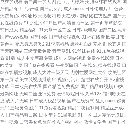
成在线观看
萌白酱一线天
乱伦五月天婷婷
美腿丝袜在线观看
国
产精品3p
91综合碰
国产乱女乱
成人xxxxx
日韩伦理片
91色爱
免费黄色av网址
欧美肥老妇
欧美在线tv
加勒比在线视屏
国产美
女在线免费
91香蕉污APP
国产高清自拍一区
第一页草草影院
韩日成人
精品福利
91天堂一区二区
日韩a级电影
国产二区高清
国产www视频
国产粉嫩
国产男女猛视频
91社在线看
欧美日韩
黄色片
变态另态另类2
91李宗精品
黑丝袜自慰喷水
乱伦五月
国
产无码网站
三级无毒免费
青青草51
91丝袜在线
91九色在线观
看
91插
成人中文字幕免费
成年人网站视频
免费在线影院
日本
欧美第一页
国产ts在线观看
午夜影院国产在线
91操在线观看
日
韩在线播放视频
成人大片一级天天
内射性爱网址大全
欧美社区
第一页
欧美在线视频播放
91视频污污污
超碰在线公开
AV蜜桃
吃瓜
日本欧美在线看
国产精选免费视频
国产精品91视频
69热
最新网址
无码白丝强行免费
激情影院日韩
久草123
福利欧美在
线
成人片无码
日韩成人极品视频
国产在线诱惑
乱人xxxxx
超黄
无码
三级黄色图片
91免费看视频
精品午夜福利网
精品亚洲成a
人
国产精品萌白酱
日本理论
91操电影
91一区
成人精品无
91国
产小视频
日韩美女免费直播
A片网站网址
激情文学色
国产主播