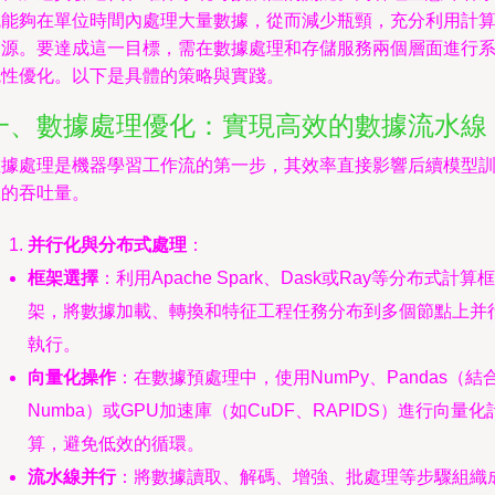
能夠在單位時間內處理大量數據，從而減少瓶頸，充分利用計
源。要達成這一目標，需在數據處理和存儲服務兩個層面進行
性優化。以下是具體的策略與實踐。
一、數據處理優化：實現高效的數據流水線
據處理是機器學習工作流的第一步，其效率直接影響后續模型
練的吞吐量。
并行化與分布式處理
：
框架選擇
：利用Apache Spark、Dask或Ray等分布式計算框
架，將數據加載、轉換和特征工程任務分布到多個節點上并
執行。
向量化操作
：在數據預處理中，使用NumPy、Pandas（結
Numba）或GPU加速庫（如CuDF、RAPIDS）進行向量化
算，避免低效的循環。
流水線并行
：將數據讀取、解碼、增強、批處理等步驟組織