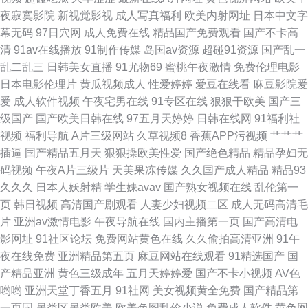
国产熟女肏屄视频 黄色视频网址大全 日日夜夜看毛片 91白丝网址 99热大 国
夜寂寞影院
新视觉影视
成人写真福利
欧美内射网址
日本中文字
幕无码
97日穴网
成人免费在线
精品国产免费观看
国产不卡高
产视频第一页 三级区美女 五月天亚州色图 亚洲天堂在线视频 综合色伊人探
清
91av在线播放
91制作传媒
岛国av资源
超碰91资源
国产乱一
乱二乱三
日韩美女直播
91尤物69
蜜桃午夜激情
免费伦理电影
花 91爱啪 超碰97资源网 福利社在线视频 欧美老女人性交 日本A片 五月天色
日本电影伦理片
黄瓜视频成人
性爱婷婷
爱豆在线看
麻豆影院爱
爱
成人软件视频
午夜宅男在线
91专区在线
狠狠干欧美
国产三
色区 91传媒免费网站 99在线视频福利 成人电彯三级 国厂自拍 欧美在线视频
级国产
国产欧美日韩在线
97五月天婷婷
日韩在线网
91福利社
视频
福利导航
A片三级网站
久草视频8
香蕉APP污视频
艹艹艹
a 亚洲国产天天综合 91黄站
插逼
国产精品五月天
狠狠操欧美性爱
国产绝色精品
精品孕妇无
码视频
午夜A片三级片
天美果冻传媒
久久国产成人精品
精品93
久久久
日本人妖射精
学生妹avav
国产熟女视频在线
乱伦第一
页
韩日视频
高清国产剧观看
人妻少妇视频二区
成人无码高清毛
片
亚洲av激情电影
午夜导航在线
国内主播第一页
国产高清电
影网址
91社区论坛
免费网站黄色在线
久久偷拍高清亚洲
91午
夜在线免费
亚洲精品第五页
麻豆网站在线观看
91精选国产
国
产精品亚洲
黄色三级成年
五月天婷婷爱
国产不卡小视频
AV色
哟哟
亚洲天堂丁香五月
91社网
美女视频黄全免费
国产精品第
一页国
另类区另类欧美
欧美色图乱伦小说
免费成人软件
黄色网