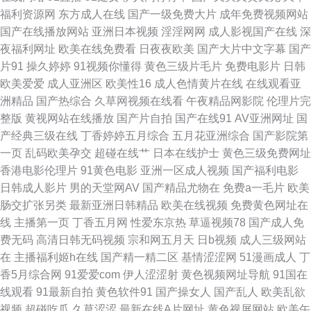
天 岛国午夜视频 国产美女艹B 欧美精品爱爱 五月激情综合基地 91抖音aaa
福利资源网
东方成人在线
国产一级免费大片
成年免费视频网站
国产在线播放网站
亚洲日本视频
淫淫网网
成人影视国产在线
深
91泰国大片 91免费看片白丝 97亚洲精品成人 福利AV在线导航 国产AV产 豆
夜福利网址
欧美在线免费看
日夜夜欧美
国产大片中文字幕
国产
片91
操久婷婷
91视频你懂得
黄色三级片毛片
免费电影片
日韩
花影院色 超碰在线a 成人论理视屏 久久草在线 蜜桃av第一页 欧美另类性爱
欧美爱爱
成人亚洲区
欧美性16
成人色情黄片在线
在线观看亚
洲精品
国产热综合
久草网视频在线看
午夜精品网影院
伦理片完
亚洲天堂网色 丁香五月网站 精免费国产 欧美午夜狼人 亚洲微拍福利 精品网
整版
黄视网站在线播放
国产片自拍
国产在线91
AV亚洲网址
国
产经典三级在线
丁香婷婷五月综合
五月花亚洲综合
国产影院第
站导航 91精品10 麻豆四房播播 91在线综合观看 欧美熟女Tv 午夜少好福利
一页
乱码欧美孕交
超碰在线艹
日本在线护士
黄色三级免费网址
香港电影伦理片
91黄色电影
亚洲一区成人视频
国产福利电影
97欧美超碰 九一大香蕉 欧美啪啪91 欧美色图日本 日本激情视频 国产视频一
日韩成人影片
男的天堂网AV
国产精品尤物在
免费a一毛片
欧美
肠交扩张另类
最新亚洲日韩精品
欧美在线视频
免费黄色网址在
区在线 色婷婷五月肏屄 超碰97在线资源 日本AV网站 变态另类第8页 欧美限
线
主播第一页
丁香五月网
性爱东京热
草逼视频78
国产成人免
费无码
高清日韩无码视频
宗和网五月天
日b视频
成人三级网站
制级青青草 www91超碰 久久综合久久日韩 三级网站大全 99超碰人 福利AV
在
主播福利姬h在线
国产精一精二区
基情涩涩网
51漫画成人
丁
香5月综合网
91爱爱com
伊人涩涩射
黄色视频网址导航
91国在
在线电影 青青久操视频 伪娘互操 91白虎美女交配 超碰人17C 国产亚洲在线
线观看
91最新自拍
黄色软件91
国产操女人
国产乱人
欧美乱欲
视频
超碰吃瓜
久草涩涩
最新在线A片网址
黄色视屏网站
欧美午