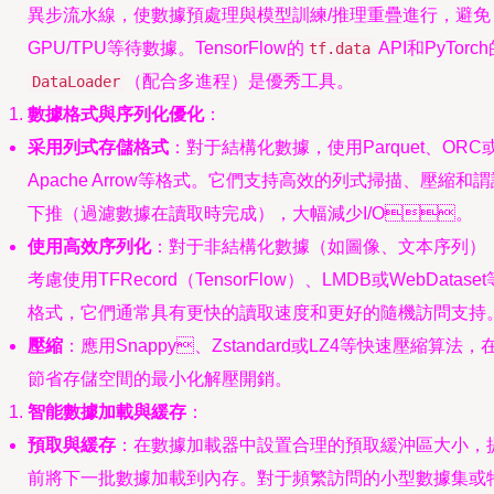
異步流水線，使數據預處理與模型訓練/推理重疊進行，避免
GPU/TPU等待數據。TensorFlow的
API和PyTorc
tf.data
（配合多進程）是優秀工具。
DataLoader
數據格式與序列化優化
：
采用列式存儲格式
：對于結構化數據，使用Parquet、ORC
Apache Arrow等格式。它們支持高效的列式掃描、壓縮和
下推（過濾數據在讀取時完成），大幅減少I/O。
使用高效序列化
：對于非結構化數據（如圖像、文本序列）
考慮使用TFRecord（TensorFlow）、LMDB或WebDataset
格式，它們通常具有更快的讀取速度和更好的隨機訪問支持
壓縮
：應用Snappy、Zstandard或LZ4等快速壓縮算法，
節省存儲空間的最小化解壓開銷。
智能數據加載與緩存
：
預取與緩存
：在數據加載器中設置合理的預取緩沖區大小，
前將下一批數據加載到內存。對于頻繁訪問的小型數據集或