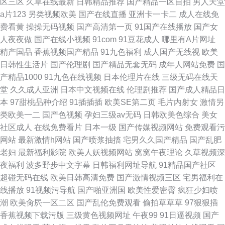
区三区
久草在线最新
日韩精品推荐
国产精品一区自拍
男人天堂
a片123
另类视频欧美
国产在线直播
亚洲卡一卡二
成人在线免
费看黄
操操无码视频
国产高清第一页
91国产在线播放
国产女
人夜夜做
国产在线小视频
91com
91豆花成人
哪里有A片网址
精产国品
香蕉视频国产精品
91九色福利
成人国产无线视
欧美
日韩性生活片
国产伦理剧
国产精品无套无码
成年人网站免费
国
产精品1000
91九色在线视频
日本伦理片在线
三级无码在线天
堂
久久成人亚洲
日本中文视频在线
伦理剧推荐
国产成人精品日
本
97甜桃品种介绍
91插插插
欧美SE第二页
毛片内射女
激情另
类欧美一二
国产色视频
孕妇三级av无码
日韩欧美色综合
美女
社区成人
在线免费看片
日本一级
国产传媒视频网站
免费观看污
网站
最新激情h网站
国产喷浆抽搐
宅男久久国产精品
国产乱肥
老妇
最新福利影院
欧美人妖视频网站
窝窝午夜理论
久草视频深
夜福利
波多野步中文字幕
日韩福利网址导航
91精品国产社区
超碰无码在线
欧美日韩高清免费
国产激情视频三区
宅男福利在
线播放
91视频污导航
国产啪亚洲国
欧美性爱密臀
疯狂少妇喷
潮
欧美肏屄一区二区
国产乱伦免费观看
偷拍草草草
97狠狠插
香蕉视频下载污版
三级黄色视频网址
午夜99
91日逼视频
国产