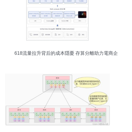
618流量拉升背后的成本隱憂 存算分離助力電商企
業“乘風破浪”——數據處理和存儲支持服務解析