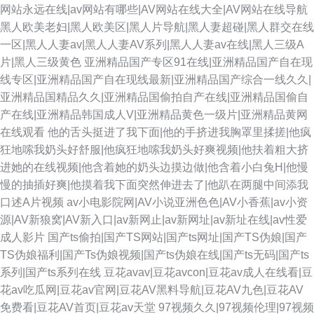
网站永远在线|av网站有哪些|AV网站在线大全|AV网站在线导航
黑人欧美老妇|黑人欧美区|黑人片导航|黑人妻超碰|黑人群交在线
一区|黑人人妻av|黑人人妻AV系列|黑人人妻av在线|黑人三级A
片|黑人三级黄色
亚洲精品国产专区91在线|亚洲精品国产自在现
线专区|亚洲精品国产自在现线最新|亚洲精品国产综合一线久久|
亚洲精品国精品久久|亚洲精品国偷拍自产在线|亚洲精品国偷自
产在线|亚洲精品韩国成人V|亚洲精品黄色一级片|亚洲精品黄网
在线观看
他的舌头挺进了我下面|他的手挤进我胸罩里揉搓|他疯
狂地嗦我奶头好舒服|他疯狂地嗦我奶头好爽视频|他扶着粗大挤
进她的在线视频|他含着她的奶头边摸边做|他含着小白兔H|他慢
慢的抽插好爽|他摸着我下面突然伸进去了|他趴在两腿中间添我
口述A片视频
av小电影院网|AV小说亚洲色色|AV小香蕉|av小资
源|AV新狼窝|AV新入口|av新网止|av新网址|av新址在线|av性爱
成人影片
国产ts偷拍|国产TS网站|国产ts网址|国产TS伪娘|国产
TS伪娘福利|国产Ts伪娘视频|国产ts伪娘在线|国产ts无码|国产ts
系列|国产ts系列在线
豆花avav|豆花avcon|豆花av成人在线看|豆
花av吃瓜网|豆花av官网|豆花AV黑料导航|豆花AV九色|豆花AV
免费看|豆花AV首页|豆花av天堂
97视频久久|97视频伦理|97视频