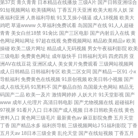
第37页
青久青青
日本精品在线播放
三级A片
国产日韩亚洲综合
91短视频网站
欧美骚网站
丁香五月天亚洲
欧美大粗吊人妖
深
夜福利亚洲
人兽福利导航
91叉叉操小骚逼
成人18视频
欧美大
鸡吧
草逼wwww
久草福利免费试看
岛国国产在线
91人人超碰
青青
美女白丝18禁
91肏比
国产三区电影
国产内射后入在线
黄
色网址网站网址
97超在线视
免费视频网站
精品欧美精品v
欧美
操碰
欧美二级片网址
精品成人无码视频
男女午夜福利影院
欧美
三级电影
免费黄色网址
成年版快手
日韩福利无码
四虎四房
亚
洲AV在线豆花
亚洲区成人
美女黄片免费观看
三级网站视频网
成人日韩精品
日韩福利专区
欧美二区女同
国产精品一区91
小x
导航福利
免费黄色在线视频
91原创视频
欧美日韩小视频
国产
成人在线无码
91黑料不
国产极品自拍
岛国最大色网站
精品无
码国产二品
欧美一及片
激情网婷婷
人妖大片
91天堂影视
国产
www
成年人伦理片
高清日韩电影
国产尤物视频在线
超碰福利
97视屏
91看片入口
日本国产成人视频
日本日韩欧美在线
黄色
资料入口
黄色网三级毛片
最新黄色av
麻豆影院免费
五月天堂
丁香
国产精品水多
福利所导航
三级视频网站J
51福利影院
丁香
五月天av
18日本三级全黄
乱伦天堂
国产在线短视频
丁香五月