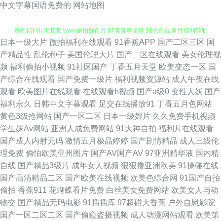
中文字幕国语免费的
网站地图
日本一级大片
微拍福利在线观看
91香蕉APP
国产二区三区
国
午夜福利视频91 影音先锋女人成人 岛国福利导航 狼友秘密入口 麻豆cao逼
产精品性
乱伦种子
美国伦理大片
国产二区在线观看
美女伦理视
频
福利偷拍小视频
91社区国产
丁香五月天堂
欧美变态一区
国
黄色福利社毛茸茸 www偷拍好色片 97青青草超碰 91色色视频 性福利导航
产综合在线观看
国产免费一级片
福利视频资源站
成人午夜在线
观看
欧美图片在线观看
在线观看h视频
国产a级0
变性人妖
国产
天天干人人干 91社区最新网址 91极品网站 91视频福利 亚洲色图图 日本性
福利永久
日韩中文字幕观看
足交在线播放91
丁香五月色网站
黄色3级抢网站
国产一区二区
日本一级婬片
久久免费手机视频
天堂 久久8热 黄色A片人与兽 国产自拍第一页 超碰人人操人人操 91含羞草
学生妹Av网站
亚洲人成免费网站
91大神自拍
福利片在线观看
国产成人内射无码
激情五月极品婷婷
国产剧情精品
成人三级伦
福利社 四虎影库av 日本天堂网 欧美少妇A级片 激情AV网址 成人中文字幕一
理免费
偷怕欧美亚州图片
国产AV国产AV
97亚洲精华液
国内精
自线
国产精品3级片
成年女人视频
狠狠撸亚洲欧美
91操碰在线
区 91在线视屏 91黑丝在线观看 在线播放黑丝高潮 在线观看免费国产 婷婷伊
国产高清精品二区
国产欧美在线视频
欧美色综合网
91国产自拍
偷拍
香蕉911
花蝴蝶看片免费
白丝美女免费网站
欧美女人与动
人影院 51视屏 韩国av在线网址 久久人体视频 福利社老司机 91網站 91九色
物交
国产精品无码电影
91插插库
97超碰大香蕉
户外自慰影院
国产一区二区二区
国产偷窥盗摄视频
成人动漫网站观看
欧美第
熟女旧板 韩韩韩日日高清 欧美传媒碰 日本做爱暖暖 男人天堂ww 亚洲情色