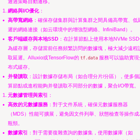
通過策略自動遷移。
網絡與I/O優化
：
高帶寬網絡
：確保存儲集群與計算集群之間具備高帶寬、低
遲的網絡連接（如云環境中的增強型網絡、InfiniBand）。
客戶端緩存與本地SSD
：在計算節點上使用本地NVMe SS
為緩存層，存儲當前任務頻繁訪問的數據塊，極大減少遠程
取延遲。Alluxio或TensorFlow的
服務可以協助實現
tf.data
布式緩存。
并發讀取
：設計數據存儲布局（如合理分片/分區），使多個
算節點或進程能夠并發讀取不同部分的數據，聚合I/O帶寬。
元數據管理與索引
：
高效的元數據服務
：對于文件系統，確保元數據服務器
（MDS）性能可擴展，避免因文件列舉、狀態檢查等操作成
瓶頸。
數據索引
：對于需要復雜查詢的數據集，使用數據庫（如